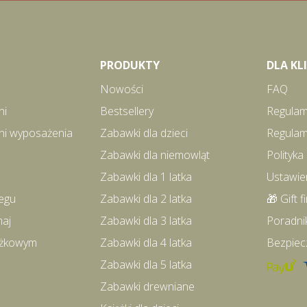
PRODUKTY
DLA K
Nowości
FAQ
ni
Bestsellery
Regulam
ni wyposażenia
Zabawki dla dzieci
Regulam
Zabawki dla niemowląt
Polityka
Zabawki dla 1 latka
Ustawie
egu
Zabawki dla 2 latka
🎁 Gift f
maj
Zabawki dla 3 latka
Poradni
iążkowym
Zabawki dla 4 latka
Bezpiec
Zabawki dla 5 latka
Zabawki drewniane