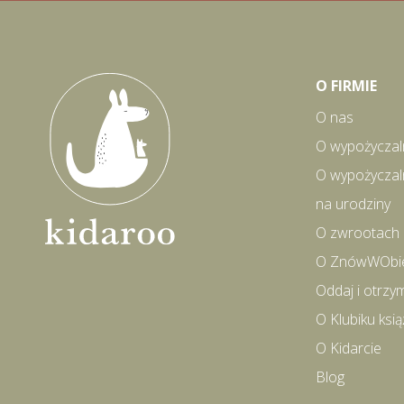
O FIRMIE
O nas
O wypożyczal
O wypożyczal
na urodziny
O zwrootach
O ZnówWObi
Oddaj i otrzy
O Klubiku ks
O Kidarcie
Blog