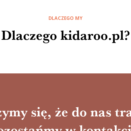
DLACZEGO MY
Dlaczego kidaroo.pl?
ymy się, że do nas tra
ozostańmy w kontakci