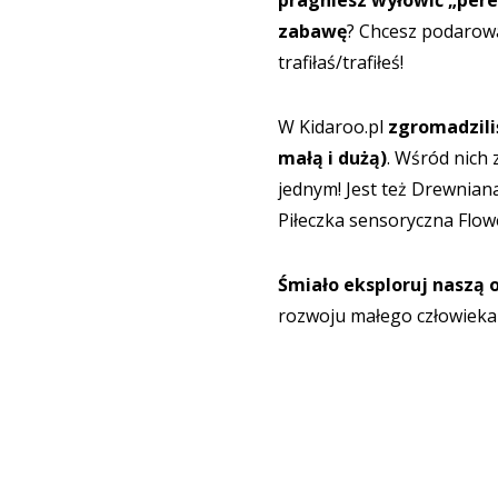
pragniesz wyłowić „pere
zabawę
? Chcesz podarowa
trafiłaś/trafiłeś!
W
Kidaroo.pl
zgromadzili
małą i dużą)
. Wśród nich 
jednym! Jest też
Drewniana
Piłeczka sensoryczna Flowe
Śmiało eksploruj naszą 
rozwoju małego człowieka 