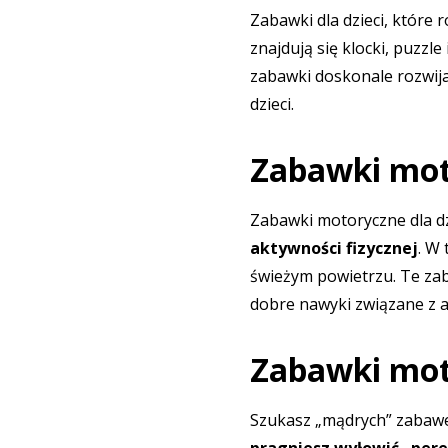
Zabawki dla dzieci
, które 
znajdują się
klocki
,
puzzle 
zabawki doskonale rozwij
dzieci.
Zabawki moto
Zabawki motoryczne dla dz
aktywności fizycznej
. W
świeżym powietrzu. Te zab
dobre nawyki związane z ak
Zabawki moto
Szukasz „mądrych” zabawe