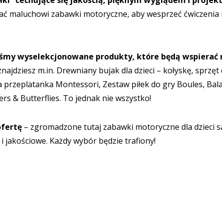
łki” cechujące się jakością, pięknym wyglądem i proj
ć maluchowi zabawki motoryczne, aby wesprzeć ćwiczenia r
śmy wyselekcjonowane produkty, które będą wspierać 
znajdziesz m.in.
Drewniany bujak dla dzieci
– kołyskę, sprzęt
 przeplatanka Montessori
,
Zestaw piłek do gry Boules
,
Bal
rs & Butterflies
. To jednak nie wszystko!
ofertę
– zgromadzone tutaj
zabawki motoryczne dla dzieci
s
i jakościowe. Każdy wybór będzie trafiony!