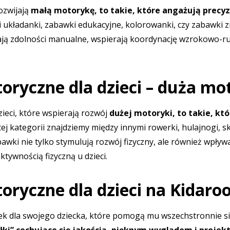
rozwijają
małą motorykę
, to takie, które angażują precy
i układanki
,
zabawki edukacyjne
, kolorowanki, czy zabawki z
ają zdolności manualne, wspierają koordynację wzrokowo-r
ryczne dla dzieci – duża mo
ieci
, które wspierają rozwój
dużej motoryki
, to takie, kt
 tej kategorii znajdziemy między innymi rowerki, hulajnogi, 
awki nie tylko stymulują rozwój fizyczny, ale również wpływ
tywnością fizyczną u dzieci.
ryczne dla dzieci na Kidaroo
k dla swojego dziecka, które pomogą mu wszechstronnie si