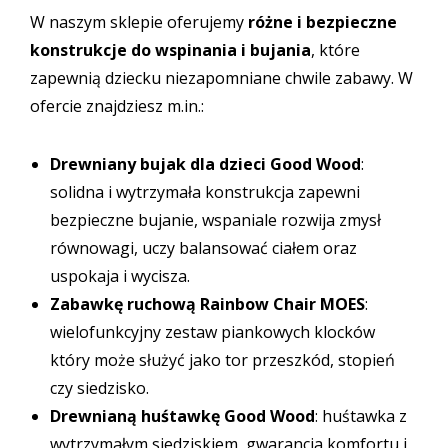
W naszym sklepie oferujemy
różne i bezpieczne
konstrukcje do wspinania i bujania
, które
zapewnią dziecku niezapomniane chwile zabawy. W
ofercie znajdziesz m.in.:
Drewniany bujak dla dzieci Good Wood
:
solidna i wytrzymała konstrukcja zapewni
bezpieczne bujanie, wspaniale rozwija zmysł
równowagi, uczy balansować ciałem oraz
uspokaja i wycisza.
Zabawkę ruchową Rainbow Chair MOES
:
wielofunkcyjny zestaw piankowych klocków
który może służyć jako tor przeszkód, stopień
czy siedzisko.
Drewnianą huśtawkę Good Wood
: huśtawka z
wytrzymałym siedziskiem, gwarancja komfortu i