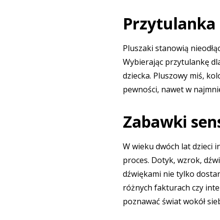
Przytulanka
Pluszaki stanowią nieodłą
Wybierając przytulankę dl
dziecka. Pluszowy miś, ko
pewności, nawet w najmnie
Zabawki sens
W wieku dwóch lat dzieci 
proces. Dotyk, wzrok, dźw
dźwiękami nie tylko dosta
różnych fakturach czy int
poznawać świat wokół sieb