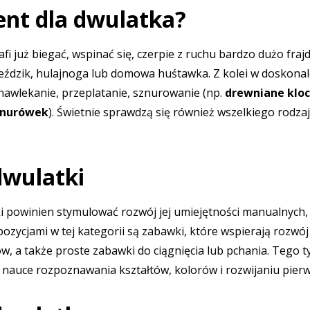
ent dla dwulatka?
afi już biegać, wspinać się, czerpie z ruchu bardzo dużo f
eździk, hulajnoga lub domowa huśtawka. Z kolei w doskona
nawlekanie, przeplatanie, sznurowanie (np.
drewniane kloc
znurówek
). Świetnie sprawdzą się również wszelkiego rodza
dwulatki
i powinien stymulować rozwój jej umiejętności manualnych,
ozycjami w tej kategorii są zabawki, które wspierają rozwój
ów, a także proste zabawki do ciągnięcia lub pchania. Tego 
nauce rozpoznawania kształtów, kolorów i rozwijaniu pierws