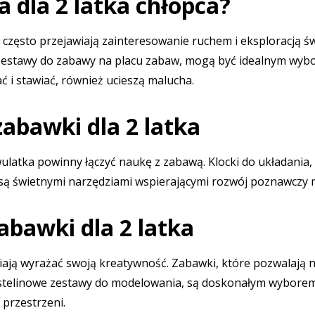
 dla 2 latka chłopca?
 często przejawiają zainteresowanie ruchem i eksploracją św
zy zestawy do zabawy na placu zabaw, mogą być idealnym wyb
ć i stawiać, również ucieszą malucha.
abawki dla 2 latka
ulatka powinny łączyć naukę z zabawą. Klocki do układania, 
b, są świetnymi narzędziami wspierającymi rozwój poznawczy 
bawki dla 2 latka
lbiają wyrażać swoją kreatywność. Zabawki, które pozwalają
astelinowe zestawy do modelowania, są doskonałym wyborem.
 przestrzeni.