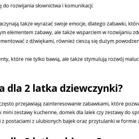
 do rozwijania słownictwa i komunikacji.
zaczynają także wyrażać swoje emocje, dlatego zabawki, któ
ym elementem zabawy, ale także wsparciem w rozwijaniu zd
ymentować z dźwiękami, również cieszą się dużym powodzen
ty, które nie tylko bawią, ale także stymulują rozwój maluc
 dla 2 latka dziewczynki?
 często przejawiają zainteresowanie zabawkami, które pozw
k mini zestawy kuchenne, domek dla lalek czy zestawy do sp
 z postaciami z ulubionych bajek oraz przytulanki w formie 