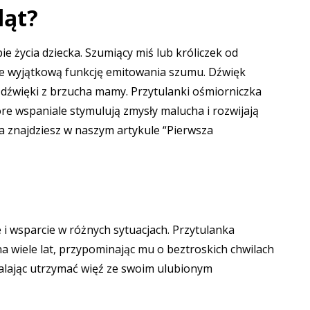
ląt?
ie życia dziecka.
Szumiący miś
lub
króliczek od
eruje wyjątkową funkcję emitowania szumu. Dźwięk
e dźwięki z brzucha mamy.
Przytulanki ośmiorniczka
óre wspaniale stymulują zmysły malucha i rozwijają
ka znajdziesz w naszym artykule
“Pierwsza
e i wsparcie w różnych sytuacjach.
Przytulanka
a wiele lat, przypominając mu o beztroskich chwilach
walając utrzymać więź ze swoim ulubionym