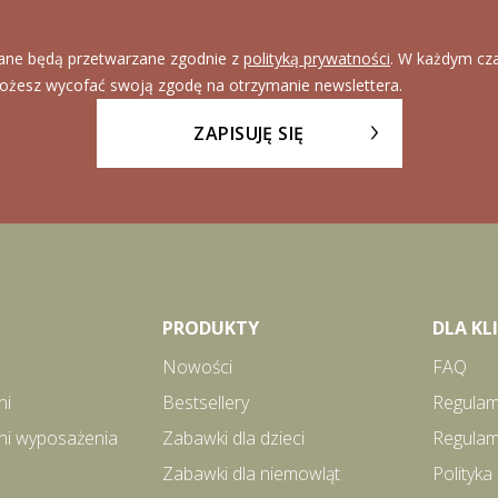
ane będą przetwarzane zgodnie z
polityką prywatności
. W każdym cz
ożesz wycofać swoją zgodę na otrzymanie newslettera.
ZAPISUJĘ SIĘ
PRODUKTY
DLA K
Nowości
FAQ
ni
Bestsellery
Regulam
ni wyposażenia
Zabawki dla dzieci
Regulam
Zabawki dla niemowląt
Polityka