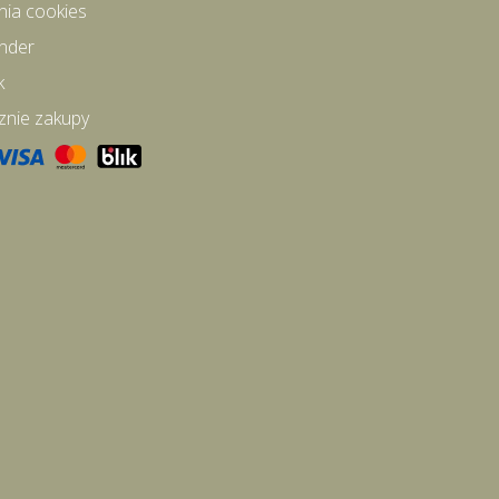
nia cookies
inder
k
znie zakupy