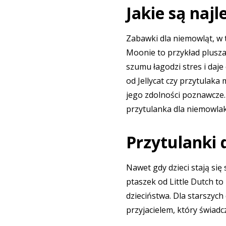
Jakie są naj
Zabawki dla niemowląt, w
Moonie
to przykład plusza
szumu łagodzi stres i daj
od Jellycat
czy
przytulaka m
jego zdolności poznawcze.
przytulanka dla niemowla
Przytulanki d
Nawet gdy dzieci stają się
ptaszek od Little Dutch
to 
dzieciństwa. Dla starszyc
przyjacielem, który świadc