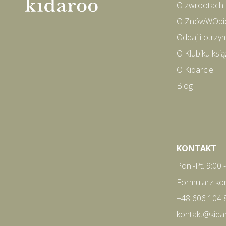
O zwrootach
O ZnówWObi
Oddaj i otrzy
O Klubiku ks
O Kidarcie
Blog
KONTAKT
Pon.-Pt. 9:00 
Formularz ko
+48 606 104 
kontakt@kida