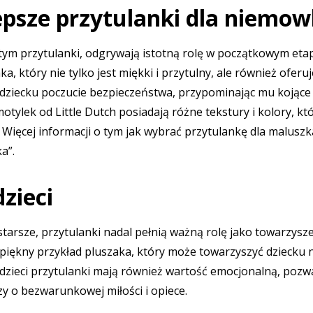
lepsze przytulanki dla niemow
 tym
przytulanki
, odgrywają istotną rolę w początkowym etap
ka, który nie tylko jest miękki i przytulny, ale również of
e dziecku poczucie bezpieczeństwa, przypominając mu kojąc
otylek od Little Dutch
posiadają różne tekstury i kolory, kt
 Więcej informacji o tym jak wybrać przytulankę dla malusz
ka”
.
zieci
 starsze, przytulanki nadal pełnią ważną rolę jako towarzysz
piękny przykład pluszaka, który może towarzyszyć dziecku n
h dzieci przytulanki mają również wartość emocjonalną, poz
zy o bezwarunkowej miłości i opiece.