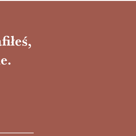
fiłeś,
e.