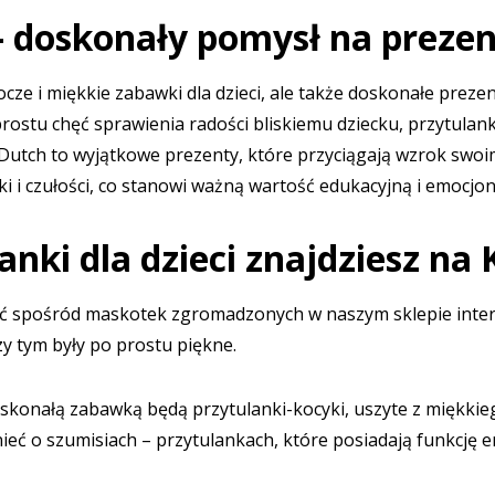
– doskonały pomysł na prezen
rocze i miękkie
zabawki dla dzieci
, ale także doskonałe prezen
 prostu chęć sprawienia radości bliskiemu dziecku, przytula
ttle Dutch to wyjątkowe prezenty, które przyciągają wzrok s
ki i czułości, co stanowi ważną wartość edukacyjną i emocjon
anki dla dzieci znajdziesz na 
 spośród maskotek zgromadzonych w naszym sklepie interne
zy tym były po prostu piękne.
skonałą zabawką będą przytulanki-kocyki, uszyte z miękkiego
eć o szumisiach – przytulankach, które posiadają funkcję