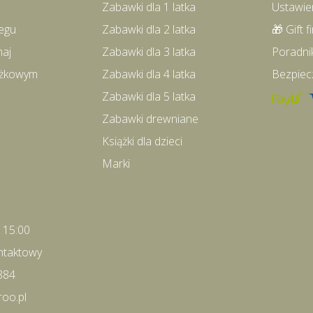
Zabawki dla 1 latka
Ustawie
egu
Zabawki dla 2 latka
🎁 Gift f
maj
Zabawki dla 3 latka
Poradni
iążkowym
Zabawki dla 4 latka
Bezpiec
Zabawki dla 5 latka
Zabawki drewniane
Książki dla dzieci
Marki
- 15:00
ntaktowy
884
roo.pl