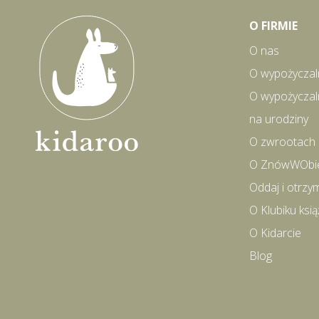
O FIRMIE
O nas
O wypożyczal
O wypożyczal
na urodziny
O zwrootach
O ZnówWObi
Oddaj i otrzy
O Klubiku ks
O Kidarcie
Blog