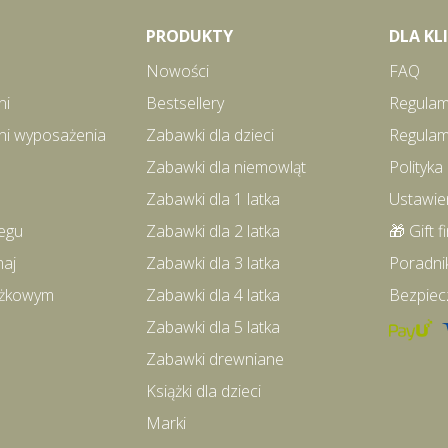
PRODUKTY
DLA K
Nowości
FAQ
ni
Bestsellery
Regulam
ni wyposażenia
Zabawki dla dzieci
Regulam
Zabawki dla niemowląt
Polityka
Zabawki dla 1 latka
Ustawie
egu
Zabawki dla 2 latka
🎁 Gift f
maj
Zabawki dla 3 latka
Poradni
iążkowym
Zabawki dla 4 latka
Bezpiec
Zabawki dla 5 latka
Zabawki drewniane
Książki dla dzieci
Marki