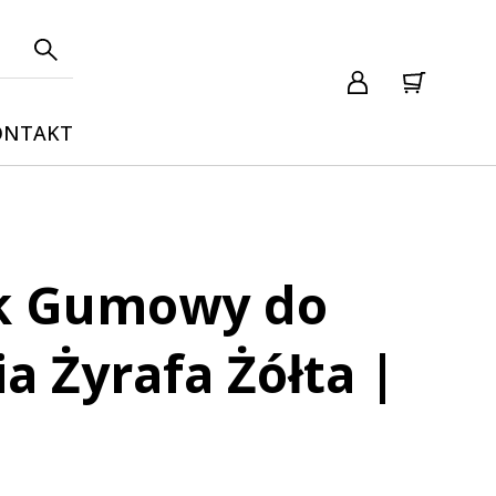
ONTAKT
k Gumowy do
a Żyrafa Żółta |