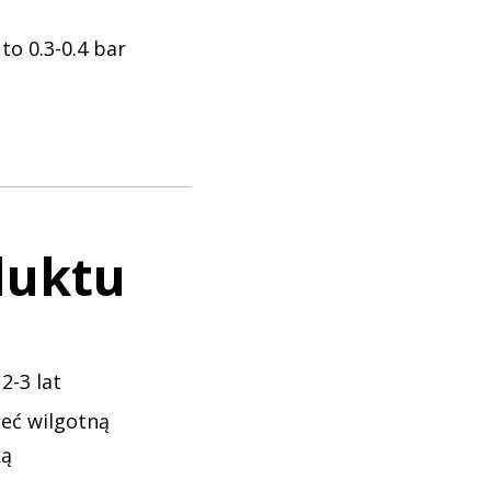
to 0.3-0.4 bar
duktu
 2-3 lat
zeć wilgotną
ką