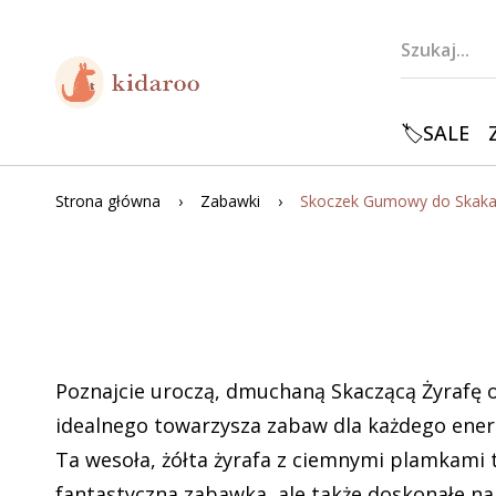
🏷️SALE
Strona główna
Zabawki
Poznajcie uroczą, dmuchaną Skaczącą Żyrafę 
idealnego towarzysza zabaw dla każdego ene
Ta wesoła, żółta żyrafa z ciemnymi plamkami t
fantastyczna zabawka, ale także doskonałe na