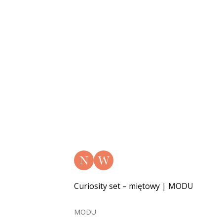
N
W
Curiosity set – miętowy | MODU
MODU