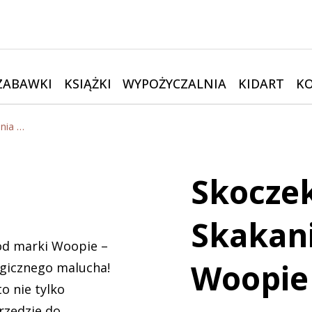
ZABAWKI
KSIĄŻKI
WYPOŻYCZALNIA
KIDART
K
Skoczek Gumowy do Skakania Żyrafa Żółta | Woopie
Skocze
Skakani
od marki Woopie –
Woopie
rgicznego malucha!
o nie tylko
rzędzie do