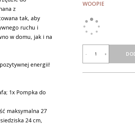
WOOPIE
nana z
towana tak, aby
tywnego ruchu i
wno w domu, jak i na
DO
-
+
pozytywnej energii!
afa; 1x Pompka do
ość maksymalna 27
siedziska 24 cm,