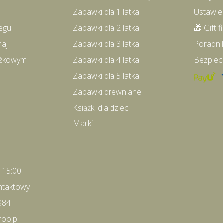
Zabawki dla 1 latka
Ustawie
egu
Zabawki dla 2 latka
🎁 Gift f
maj
Zabawki dla 3 latka
Poradni
iążkowym
Zabawki dla 4 latka
Bezpiec
Zabawki dla 5 latka
Zabawki drewniane
Książki dla dzieci
Marki
- 15:00
ntaktowy
884
roo.pl