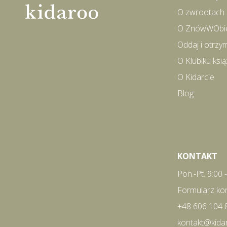
O zwrootach
O ZnówWObi
Oddaj i otrzy
O Klubiku ks
O Kidarcie
Blog
KONTAKT
Pon.-Pt. 9:00 
Formularz ko
+48 606 104 
kontakt@kida