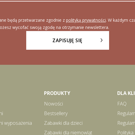
ane będą przetwarzane zgodnie z
polityką prywatności
. W każdym cz
ożesz wycofać swoją zgodę na otrzymanie newslettera.
ZAPISUJĘ SIĘ
PRODUKTY
DLA K
Nowości
FAQ
ni
Bestsellery
Regulam
ni wyposażenia
Zabawki dla dzieci
Regulam
Zabawki dla niemowląt
Polityka