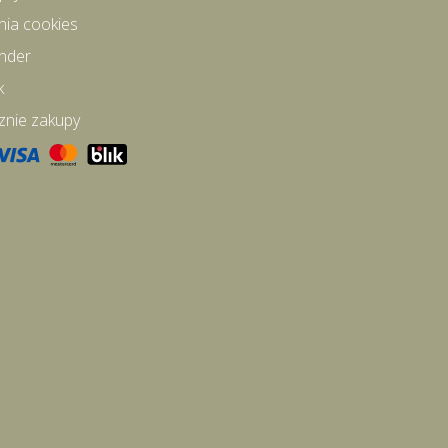
nia cookies
inder
k
znie zakupy