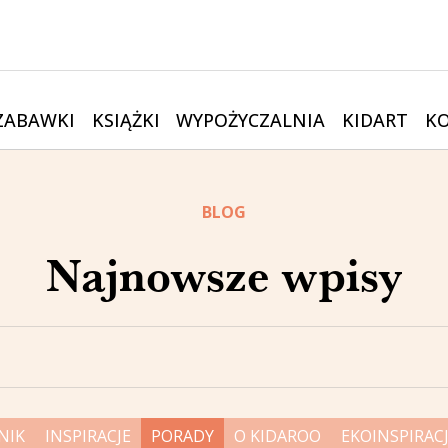
ZABAWKI
KSIĄŻKI
WYPOŻYCZALNIA
KIDART
K
BLOG
Najnowsze wpisy
NIK
INSPIRACJE
PORADY
O KIDAROO
EKOINSPIRAC