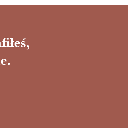
fiłeś,
e.