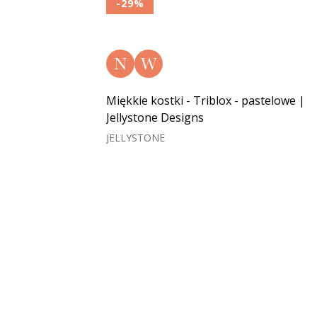
-29%
N
W
Miękkie kostki - Triblox - pastelowe |
Jellystone Designs
JELLYSTONE