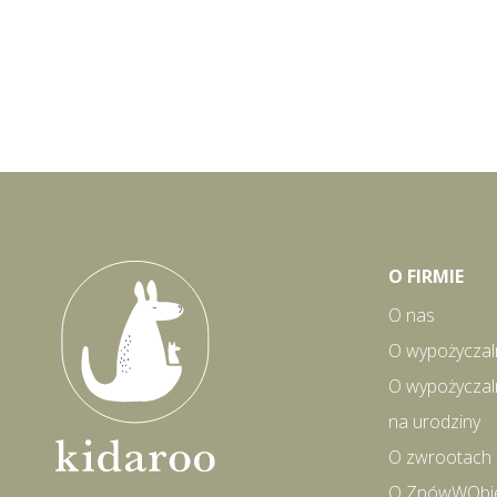
O FIRMIE
O nas
O wypożyczal
O wypożyczal
na urodziny
O zwrootach
O ZnówWObi