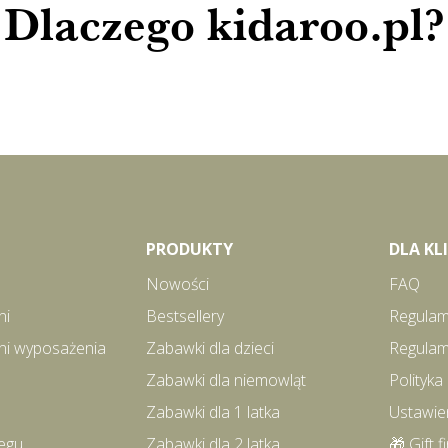
Dlaczego kidaroo.pl?
PRODUKTY
DLA K
Nowości
FAQ
ni
Bestsellery
Regulam
ni wyposażenia
Zabawki dla dzieci
Regulam
Zabawki dla niemowląt
Polityka
Zabawki dla 1 latka
Ustawie
egu
Zabawki dla 2 latka
🎁 Gift f