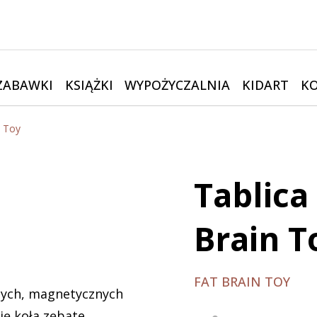
ZABAWKI
KSIĄŻKI
WYPOŻYCZALNIA
KIDART
K
n Toy
Tablica
Brain T
FAT BRAIN TOY
nych, magnetycznych
ię koła zębate,