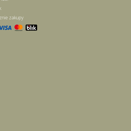
k
znie zakupy