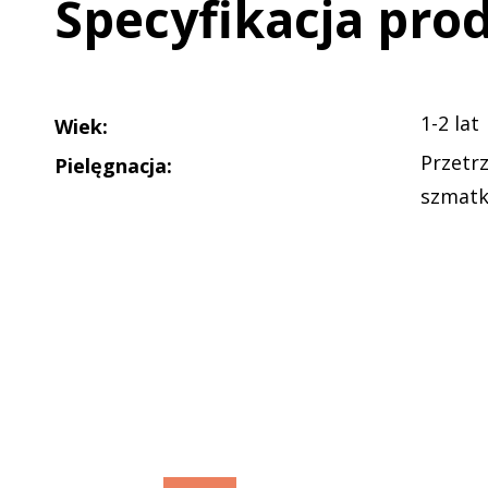
Specyfikacja pro
1-2 lat
Wiek
:
Przetr
Pielęgnacja
:
szmat