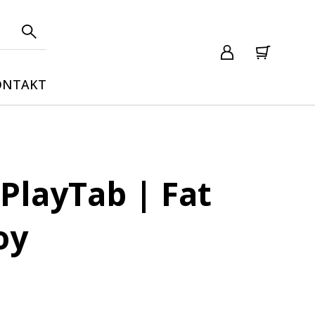
ONTAKT
 PlayTab | Fat
oy