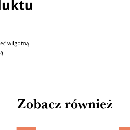
duktu
zeć wilgotną
ką
Zobacz również