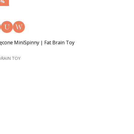
9%
U
W
ęcone MiniSpinny | Fat Brain Toy
BRAIN TOY