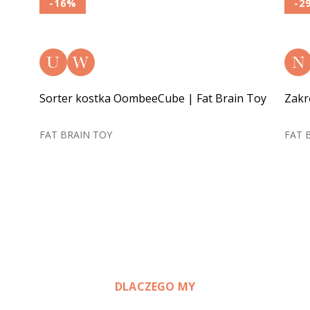
-16%
-2
U
W
N
Sorter kostka OombeeCube | Fat Brain Toy
Zakr
FAT BRAIN TOY
FAT 
DLACZEGO MY