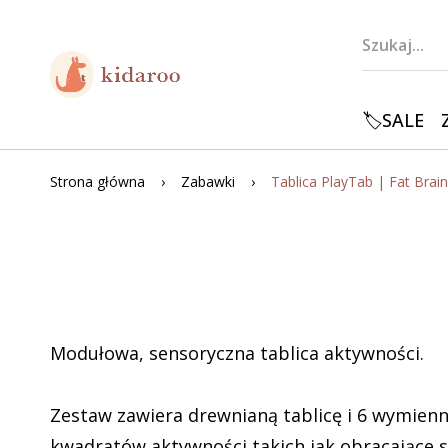
🏷️SALE
Strona główna
Zabawki
Tablica PlayTab | Fat Brai
Modułowa, sensoryczna tablica aktywności.
Zestaw zawiera drewnianą tablicę i 6 wymien
kwadratów aktywności takich jak obracające s