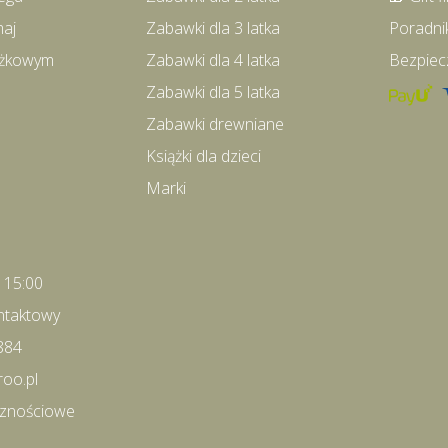
maj
Zabawki dla 3 latka
Poradni
iążkowym
Zabawki dla 4 latka
Bezpiec
Zabawki dla 5 latka
Zabawki drewniane
Książki dla dzieci
Marki
- 15:00
ntaktowy
884
roo.pl
cznościowe