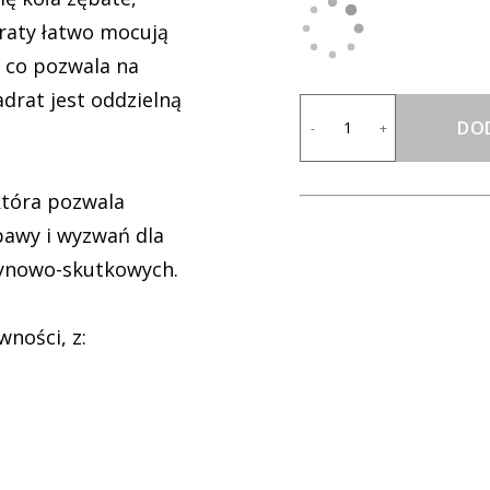
draty łatwo mocują
 co pozwala na
drat jest oddzielną
DO
-
+
która pozwala
awy i wyzwań dla
zynowo-skutkowych.
wności, z: