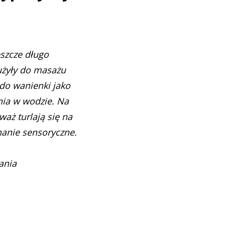
eszcze długo
użyły do masażu
do wanienki jako
nia w wodzie. Na
aż turlają się na
nanie sensoryczne.
ania