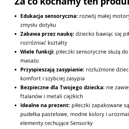
Za co kochamy ten produ
Edukacja sensoryczna:
rozwój małej motory
zmysłu dotyku
Zabawa przez naukę:
dziecko bawiąc się pi
rozróżniać kształty
Wiele funkcji:
piłeczki sensoryczne służą do
masażu
Przyspieszają zasypianie:
rozluźnione dzie
komfort i szybciej zasypia
Bezpieczne dla Twojego dziecka:
nie zawie
ftalanów i metali ciężkich
Idealne na prezent:
piłeczki zapakowane są
pudełka pastelowe, modne kolory i urozmai
elementy cechujące Sensorky