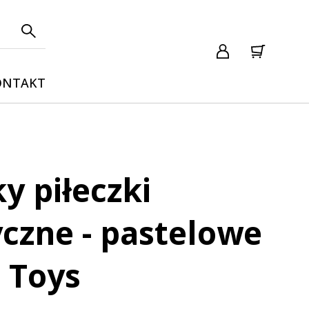
ONTAKT
y piłeczki
czne - pastelowe
 Toys