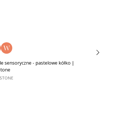
W
N
W
le sensoryczne - pastelowe kółko |
Piramida sensory
stone
Toys
YSTONE
HENCZ TOYS