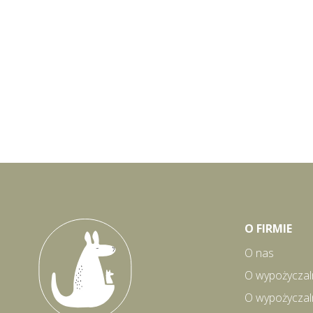
O FIRMIE
O nas
O wypożyczal
O wypożyczal