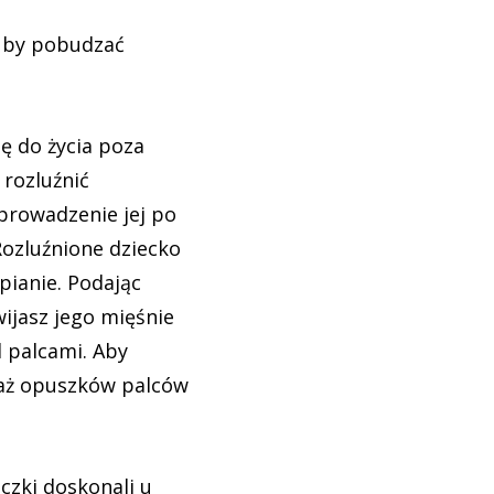
, by pobudzać
ię do życia poza
rozluźnić
prowadzenie jej po
Rozluźnione dziecko
pianie. Podając
ijasz jego mięśnie
 palcami. Aby
saż opuszków palców
czki doskonali u