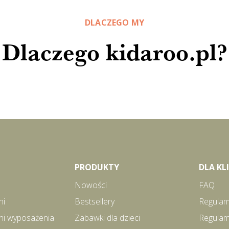
DLACZEGO MY
Dlaczego kidaroo.pl?
PRODUKTY
DLA K
Nowości
FAQ
ni
Bestsellery
Regulam
ni wyposażenia
Zabawki dla dzieci
Regulam