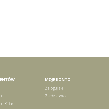
LIENTÓW
MOJE KONTO
Zaloguj się
in
Załóż konto
in Kidart