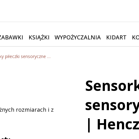
ZABAWKI
KSIĄŻKI
WYPOŻYCZALNIA
KIDART
K
Sensorky piłeczki sensoryczne - pastelowe | Hencz Toys
Sensork
sensory
żnych rozmiarach i z
| Hencz