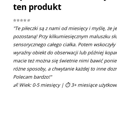
ten produkt
⭐⭐⭐⭐
⭐
"Te piłeczki są z nami od miesięcy i myślę, że j
pozostaną! Przy kilkumiesięcznym maluszku sł
sensorycznego całego ciałka. Potem wskoczyły 
wyraźny obiekt do obserwacji lub później kopa
macie też można się świetnie nimi bawić poniew
różne sposoby, a chwytanie każdej to inne doz
Polecam bardzo!"
👶 Wiek: 0-5 miesięcy | ⏱️ 3+ miesiące użytkow