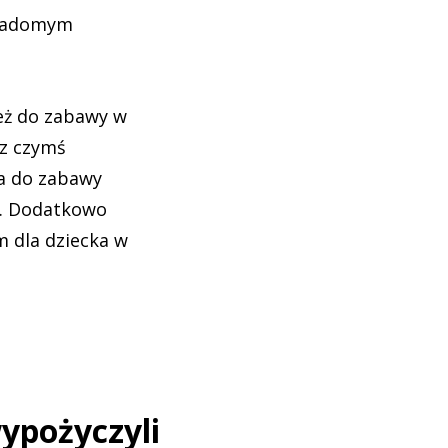
wiadomym
ież do zabawy w
 z czymś
ja do zabawy
a. Dodatkowo
m dla dziecka w
wypożyczyli