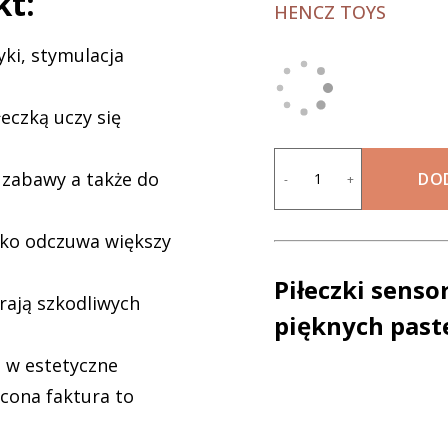
kt:
HENCZ TOYS
ki, stymulacja
łeczką uczy się
 zabawy a także do
DO
-
+
cko odczuwa większy
Piłeczki sens
rają szkodliwych
pięknych past
 w estetyczne
cona faktura to