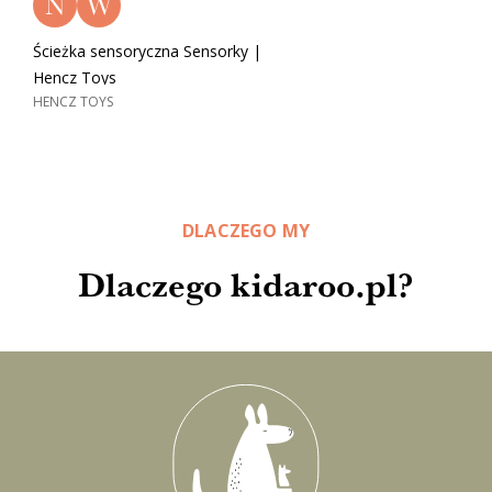
N
W
Ścieżka sensoryczna Sensorky |
Hencz Toys
HENCZ TOYS
DLACZEGO MY
Dlaczego kidaroo.pl?