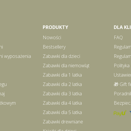
PRODUKTY
DLA K
Nowości
FAQ
ni
Bestsellery
Regulam
ni wyposażenia
Zabawki dla dzieci
Regulam
Zabawki dla niemowląt
Polityka
Zabawki dla 1 latka
Ustawie
egu
Zabawki dla 2 latka
🎁 Gift f
maj
Zabawki dla 3 latka
Poradni
iążkowym
Zabawki dla 4 latka
Bezpiec
Zabawki dla 5 latka
Zabawki drewniane