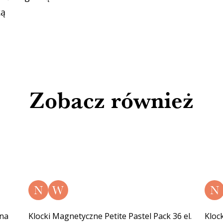
ką
Zobacz również
N
W
N
gna
Klocki Magnetyczne Petite Pastel Pack 36 el.
Kloc