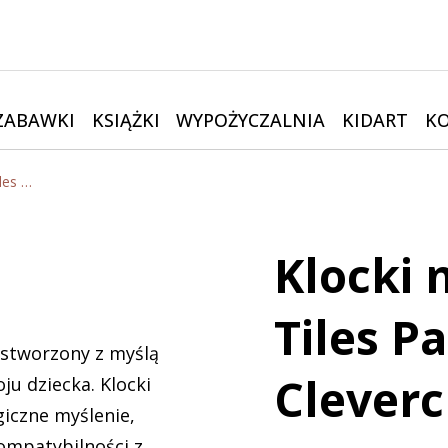
ZABAWKI
KSIĄŻKI
WYPOŻYCZALNIA
KIDART
K
Klocki magnetyczne Mini Tiles Pack Pastel 28 el. | Cleverclixx
Klocki 
Tiles Pa
 stworzony z myślą
Cleverc
u dziecka. Klocki
giczne myślenie,
ompatybilności z