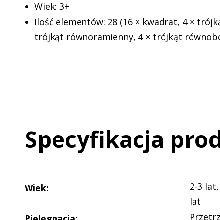
Wiek: 3+
Ilość elementów: 28 (16 × kwadrat, 4 × trójk
trójkąt równoramienny, 4 × trójkąt równob
Specyfikacja pro
2-3 lat,
Wiek
:
lat
Przetr
Pielęgnacja
: