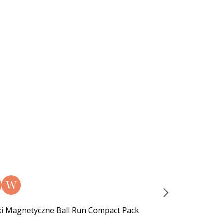
W
N
W
ki Magnetyczne Ball Run Compact Pack
Klocki Magnetycz