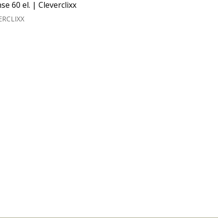
se 60 el. | Cleverclixx
80 el. | Cleverclix
ERCLIXX
CLEVERCLIXX