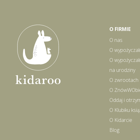
O FIRMIE
O nas
O wypożyczal
O wypożyczal
na urodziny
O zwrootach
O ZnówWObi
Oddaj i otrzy
O Klubiku ks
O Kidarcie
Blog