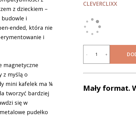
CLEVERCLIXX
azem z dzieckiem –
e budowle i
en-ended, która nie
perymentowanie i
DO
-
+
jne magnetyczne
y z myślą o
dy mini kafelek ma ¼
Mały format. 
a tworzyć bardziej
awdzi się w
a metalowe pudełko