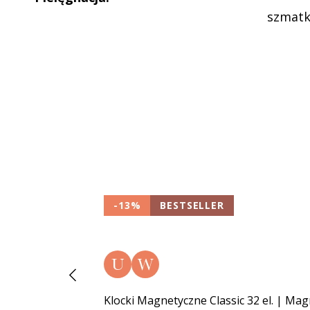
szmat
-13%
BESTSELLER
U
W
Klocki Magnetyczne Classic 32 el. | Ma