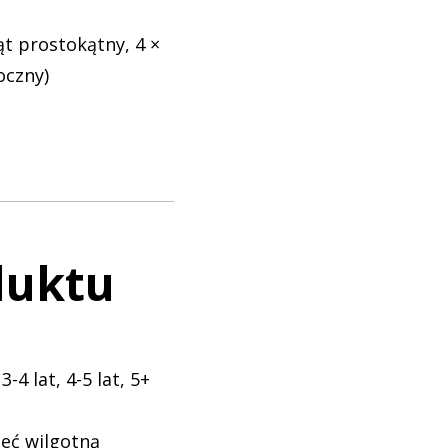
ąt prostokątny, 4 ×
oczny)
duktu
 3-4 lat, 4-5 lat, 5+
zeć wilgotną