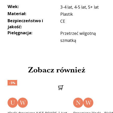
Wiek
:
3-4 lat, 4-5 lat, 5+ lat
Materiał
:
Plastik
Bezpieczeństwo i
CE
jakość
:
Pielęgnacja
:
Przetrzeć wilgotną
szmatką
Zobacz również
-5%
U
W
N
W