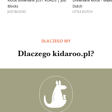
Klocki drewniane JUST ROADS | Just
Drewniane klocki - Błękit
Blocks
Dutch
JUST BLOCKS
LITTLE DUTCH
DLACZEGO MY
Dlaczego kidaroo.pl?