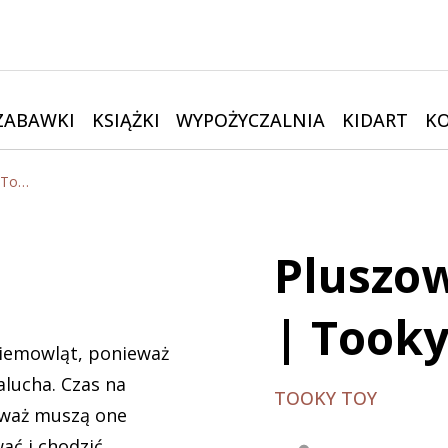
ZABAWKI
KSIĄŻKI
WYPOŻYCZALNIA
KIDART
K
Pluszowa kolorowa piłka | Tooky Toy
Pluszow
| Tooky
niemowląt, ponieważ
lucha. Czas na
TOOKY TOY
eważ muszą one
ać i chodzić.