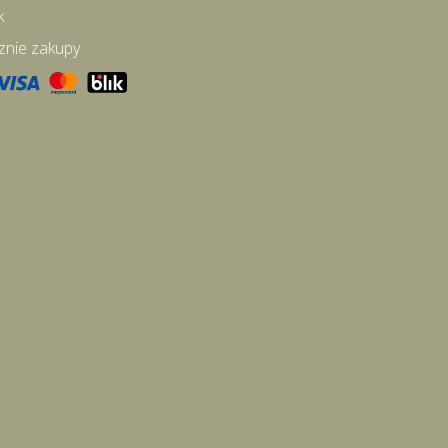
k
znie zakupy