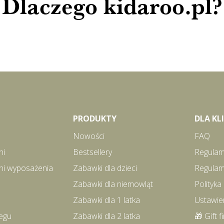
Dlaczego kidaroo.pl?
PRODUKTY
DLA K
Nowości
FAQ
ni
Bestsellery
Regulam
ni wyposażenia
Zabawki dla dzieci
Regulam
Zabawki dla niemowląt
Polityka
Zabawki dla 1 latka
Ustawie
egu
Zabawki dla 2 latka
🎁 Gift f