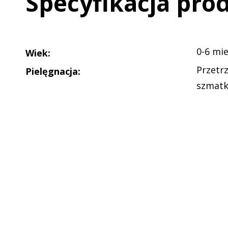
Specyfikacja pro
0-6 mie
Wiek
:
Przetr
Pielęgnacja
:
szmat