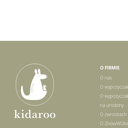
O FIRMIE
O nas
O wypożyczal
O wypożyczal
na urodziny
O zwrootach
O ZnówWObi