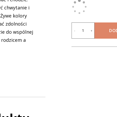
ć chwytanie i
. Żywe kolory
ać zdolności
DO
-
+
ie do wspólnej
 rodzicem a