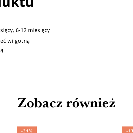
duktu
sięcy, 6-12 miesięcy
zeć wilgotną
ką
Zobacz również
-31%
-1