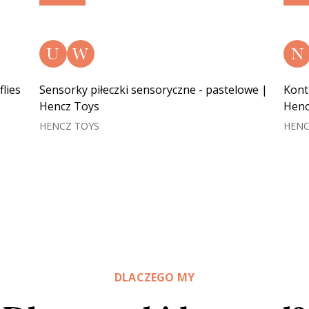
U
W
N
flies
Sensorky piłeczki sensoryczne - pastelowe |
Kont
Hencz Toys
Henc
HENCZ TOYS
HENC
DLACZEGO MY