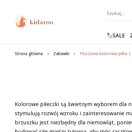
🏷️SALE
Strona główna
Zabawki
Kolorowe piłeczki są świetnym wyborem dla 
stymulują rozwój wzroku i zainteresowanie ma
brzuszku jest niezbędny dla niemowląt, poni
budować siłę mięśni tułowia, aby móc raczkow