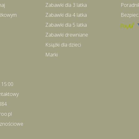
maj
Zabawki dla 3 latka
Poradni
iążkowym
Zabawki dla 4 latka
Bezpiec
Zabawki dla 5 latka
Zabawki drewniane
Książki dla dzieci
Marki
- 15:00
ntaktowy
884
roo.pl
cznościowe